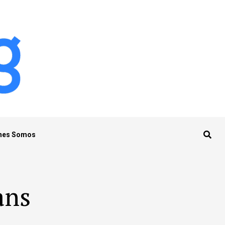
nes Somos
ans