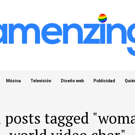
Música
Televisión
Diseño web
Publicidad
Quié
l posts tagged "wom
world video cher"