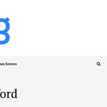
nes Somos
ford