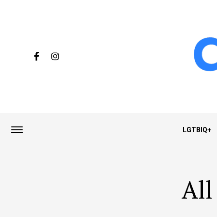
LGTBIQ+
All