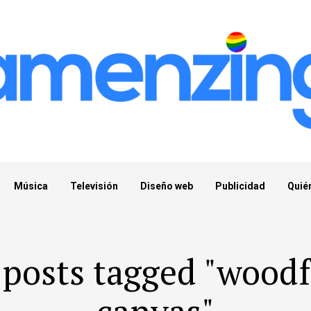
Música
Televisión
Diseño web
Publicidad
Quié
 posts tagged "wood
canvas"