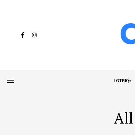
LGTBIQ+
All