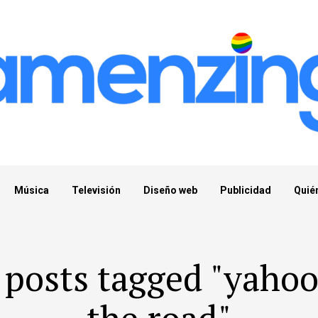
Música
Televisión
Diseño web
Publicidad
Quié
 posts tagged "yaho
the road"