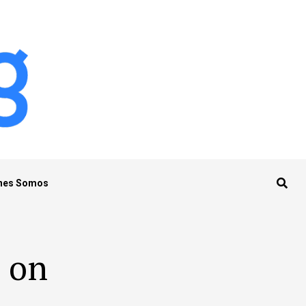
nes Somos
o on