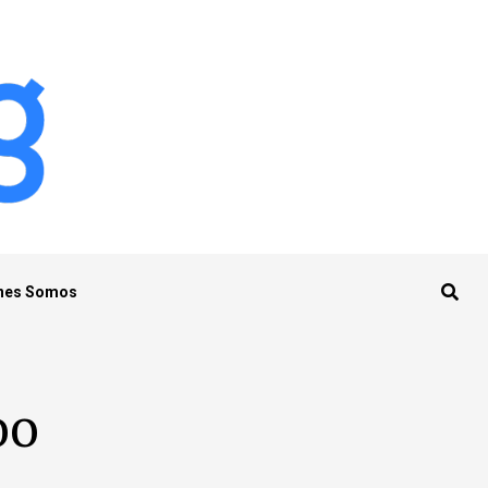
nes Somos
oo