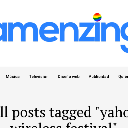
Música
Televisión
Diseño web
Publicidad
Quié
ll posts tagged "yah
wireless festival"