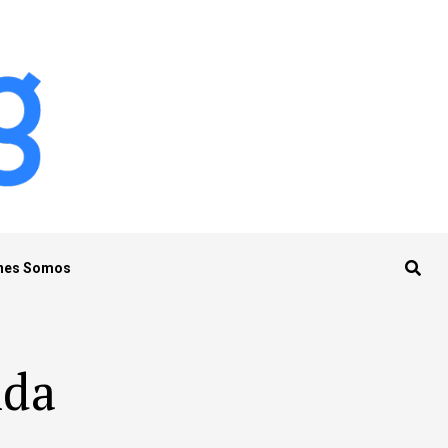
nes Somos
nda