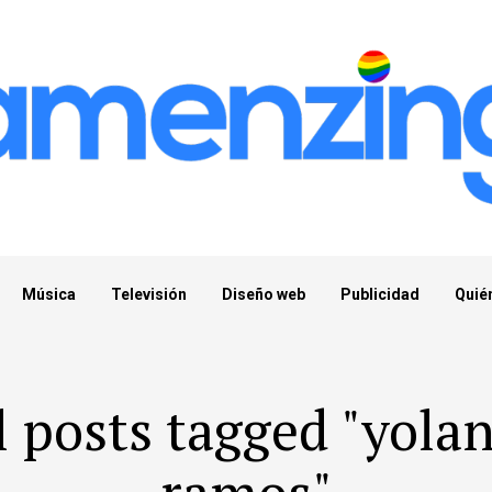
Música
Televisión
Diseño web
Publicidad
Quié
l posts tagged "yola
ramos"