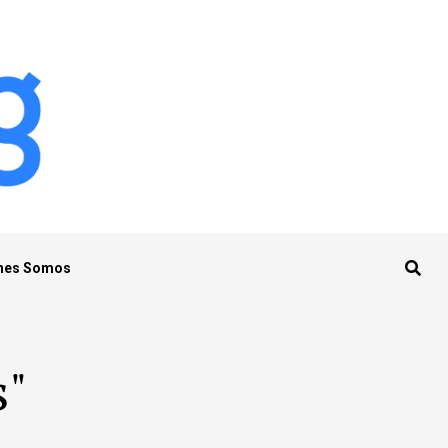
nes Somos
s"