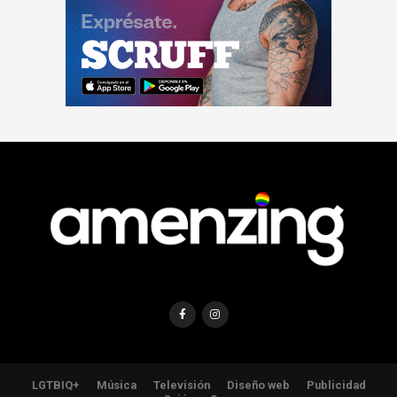
LGTBIQ+
Música
Televisión
Diseño web
Publicidad