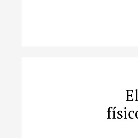
E
físi