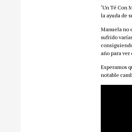
‘Un Té Con M
la ayuda de s
Manuela no e
sufrido varía
consiguiendo
año para ver 
Esperamos qu
notable camb