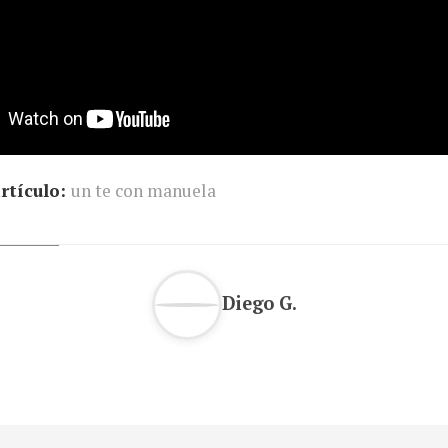
rtículo:
un te con manuela
Diego G.