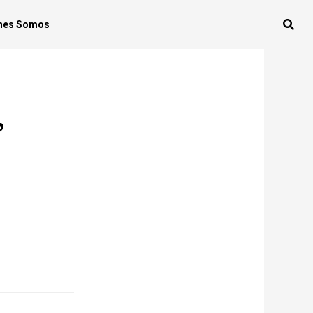
nes Somos
’