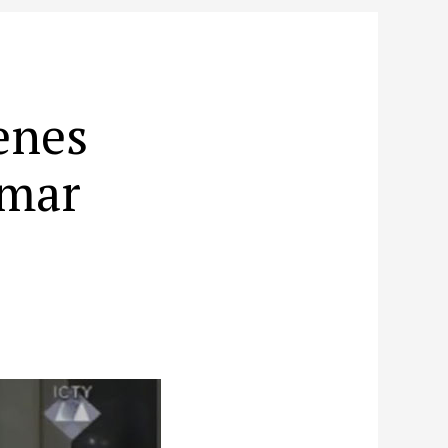
enes
omar