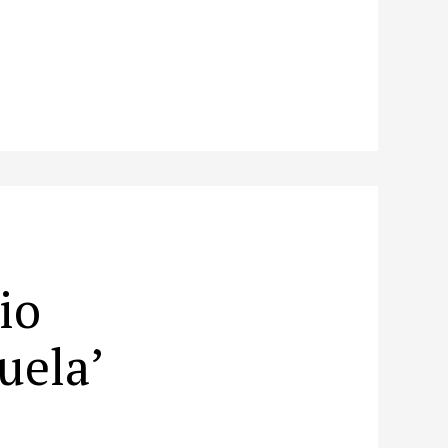
io
uela’