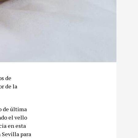
os de
r de la
o de última
do el vello
cia en esta
 Sevilla para