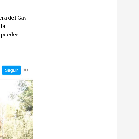
era del Gay
 la
e puedes