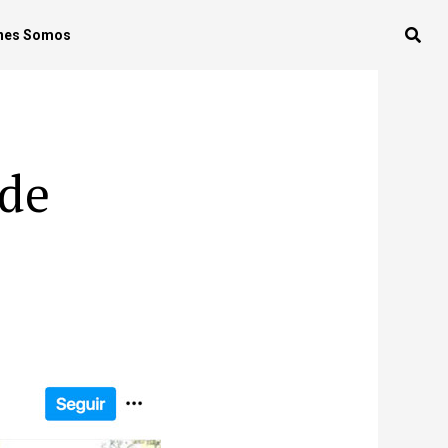
nes Somos
 de