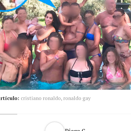
rtículo:
cristiano ronaldo
,
ronaldo gay
Diego G.