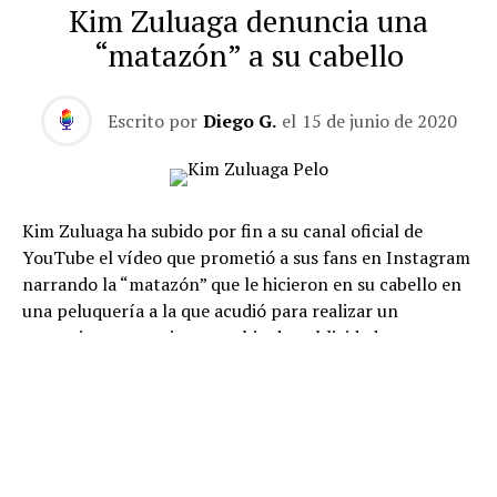
Kim Zuluaga denuncia una
“matazón” a su cabello
Escrito por
Diego G.
el
15 de junio de 2020
Kim Zuluaga ha subido por fin a su canal oficial de
YouTube el vídeo que prometió a sus fans en Instagram
narrando la “matazón” que le hicieron en su cabello en
una peluquería a la que acudió para realizar un
tratamiento gratuito a cambio de publicidad.
Kim Zuluaga se dio rápidamente cuenta de que lo barato
sale caro, como ella misma explica y vio como le dejaban
el pelo como
“a Dora La Exploradora”.
La ‘influencer’
colombiana narra cómo se quedó espantada cuando le
cortaron todo el pelo, “lo poco que tenía”.