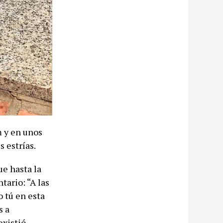
m y en unos
 estrías.
e hasta la
ario: “A las
o tú en esta
s a
xistió.