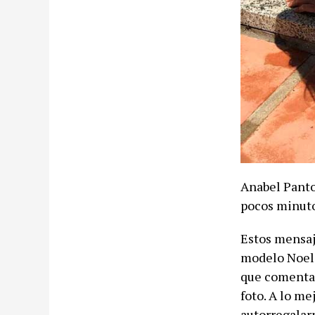
Anabel Panto
pocos minuto
Estos mensaj
modelo Noeli
que comentan 
foto. A lo me
autorregalarn