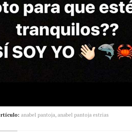
rtículo:
anabel pantoja
,
anabel pantoja estrias