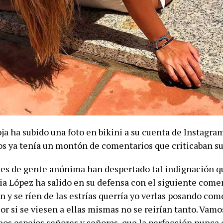
ja ha subido una foto en bikini a su cuenta de Instagra
s ya tenía un montón de comentarios que criticaban sus
es de gente anónima han despertado tal indignación qu
a López ha salido en su defensa con el siguiente coment
y se ríen de las estrías querría yo verlas posando com
jor si se viesen a ellas mismas no se reirían tanto. Vamo
os espejos señores y señoras, que la perfección nunca e