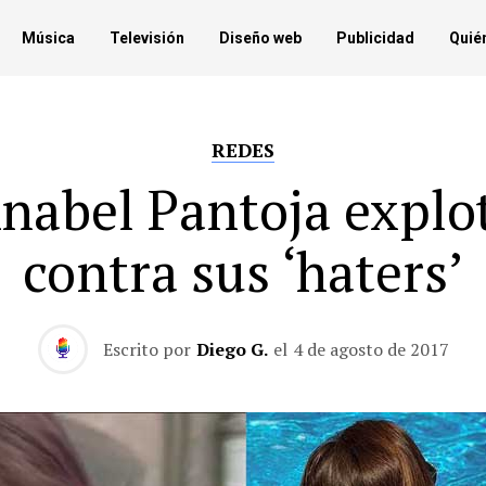
Música
Televisión
Diseño web
Publicidad
Quié
REDES
nabel Pantoja explo
contra sus ‘haters’
Escrito por
Diego G.
el
4 de agosto de 2017