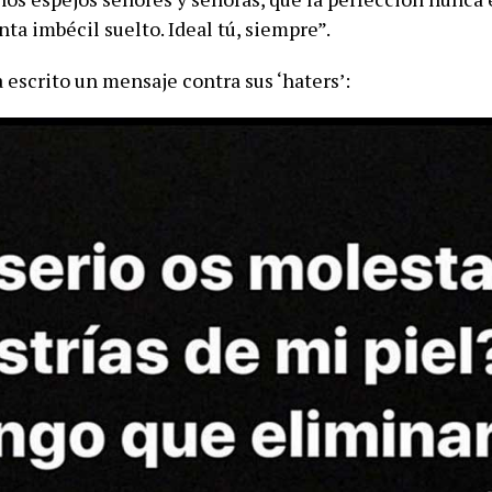
ta imbécil suelto. Ideal tú, siempre”.
 escrito un mensaje contra sus ‘haters’: