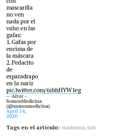
con
mascarilla
no ven
nada por el
vaho en las
gafas:
1. Gafas por
encima de
la máscara
2. Pedacito
de
esparadrapo
en la nariz
pic.twitter.com/6zbhHYW1eg
— Aitor –
SomosMedicina
(@somosmedicina)
April 14,
2020
Tags en el artículo:
madonna
,
sub