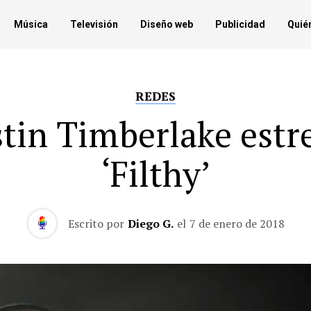
Música
Televisión
Diseño web
Publicidad
Quié
REDES
stin Timberlake estr
‘Filthy’
Escrito por
Diego G.
el
7 de enero de 2018