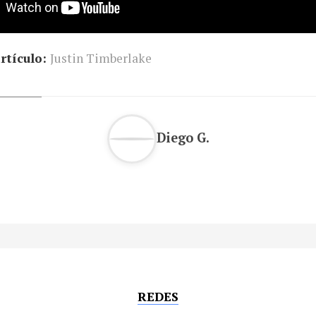
rtículo:
Justin Timberlake
Diego G.
REDES