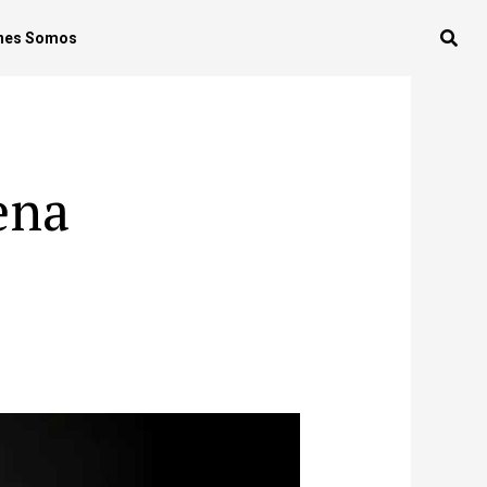
nes Somos
ena