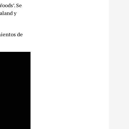
Woods’. Se
baland y
mientos de