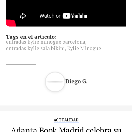
Tags en el artículo:
entradas kylie minogue barcelona
,
entradas kylie sala bikini
,
Kylie Minogue
Diego G.
ACTUALIDAD
Adapta Book Madrid celebra su