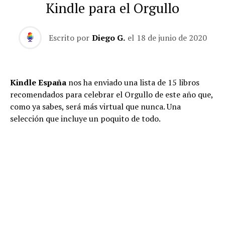
Kindle para el Orgullo
Escrito por
Diego G.
el
18 de junio de 2020
Kindle España
nos ha enviado una lista de 15 libros
recomendados para celebrar el Orgullo de este año que,
como ya sabes, será más virtual que nunca. Una
selección que incluye un poquito de todo.
Asalto a Oz: Antología de relatos de la nueva narrativa
queer
. Una antología de quince autoras y autores que
representan a una nueva generación integrada en la
realidad LGTBI más actual y que da voz a muchos
relatos ignorados. Destacan voces como la de Aixa de la
Cruz (Premio Euskadi de Literatura 2008 y 2010),
Elizabeth Duval, Darío Gael, Ángelo Nestor (Premio de
poesía Hiperión en 2017), y Sara Torres (Premio Gloria