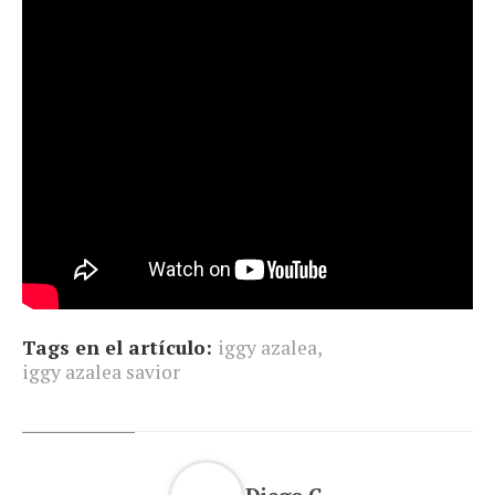
Tags en el artículo:
iggy azalea
,
iggy azalea savior