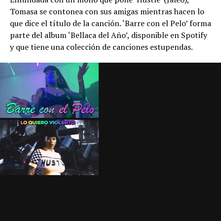
Tomasa se contonea con sus amigas mientras hacen lo
que dice el título de la canción. ‘Barre con el Pelo’ forma
parte del album ‘Bellaca del Año’, disponible en Spotify
y que tiene una colección de canciones estupendas.
Si tienes personalidad adictiva te recomendamos que no
le des a play por que la letra de Tomasa junto al beat de
Dj Blass es realmente infeccioso. Un virus que se te mete
en el cerebro y se te queda ahí metido.