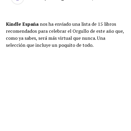
Kindle España
nos ha enviado una lista de 15 libros
recomendados para celebrar el Orgullo de este año que,
como ya sabes, será más virtual que nunca. Una
selección que incluye un poquito de todo.
Asalto a Oz: Antología de relatos de la nueva narrativa
queer
. Una antología de quince autoras y autores que
representan a una nueva generación integrada en la
realidad LGTBI más actual y que da voz a muchos
relatos ignorados. Destacan voces como la de Aixa de la
Cruz (Premio Euskadi de Literatura 2008 y 2010),
Elizabeth Duval, Darío Gael, Ángelo Nestor (Premio de
poesía Hiperión en 2017), y Sara Torres (Premio Gloria
Fuertes de poesía joven).
Un apartamento en Urano: Crónicas del cruce
. Paul B.