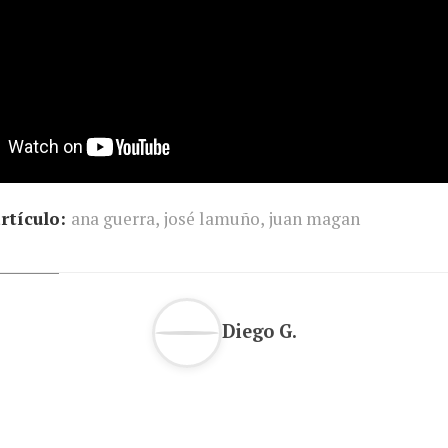
rtículo:
ana guerra
,
josé lamuño
,
juan magan
Diego G.