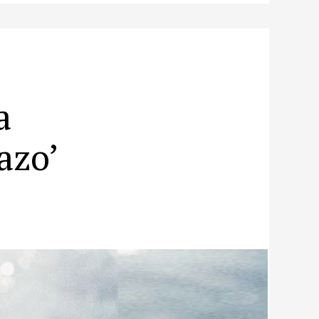
a
azo’