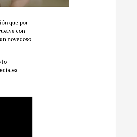
ción que por
vuelve con
 un novedoso
 lo
eciales