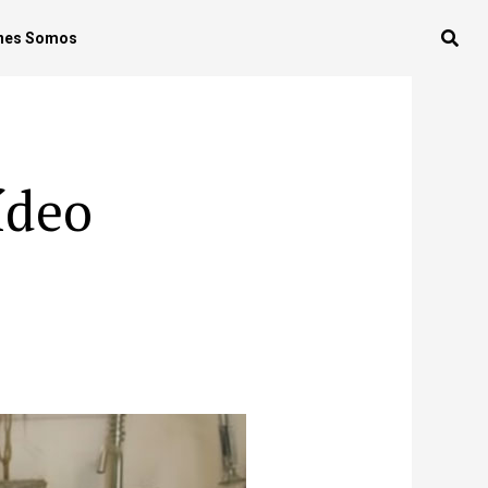
nes Somos
ídeo