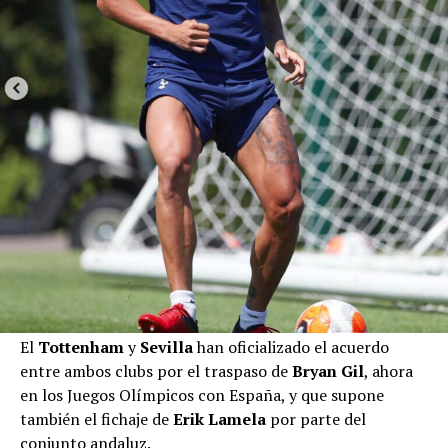
El
Tottenham
y
Sevilla
han oficializado el acuerdo
entre ambos clubs por el traspaso de
Bryan Gil
, ahora
en los Juegos Olímpicos con España, y que supone
también el fichaje de
Erik Lamela
por parte del
conjunto andaluz.