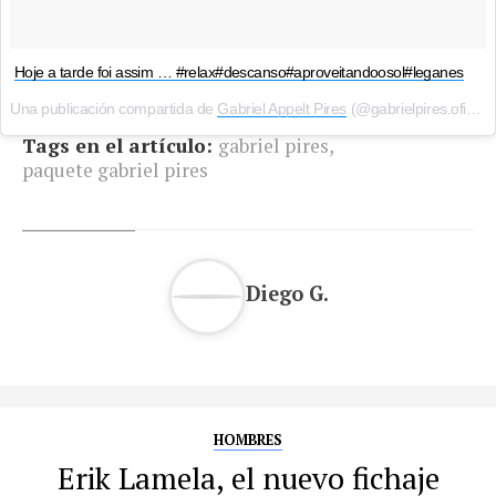
Hoje a tarde foi assim … #relax#descanso#aproveitandoosol#leganes
Una publicación compartida de
Gabriel Appelt Pires
(@gabrielpires.oficial) el
Tags en el artículo:
gabriel pires
,
paquete gabriel pires
Diego G.
HOMBRES
Erik Lamela, el nuevo fichaje