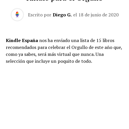
Escrito por
Diego G.
el
18 de junio de 2020
Kindle España
nos ha enviado una lista de 15 libros
recomendados para celebrar el Orgullo de este año que,
como ya sabes, será más virtual que nunca. Una
selección que incluye un poquito de todo.
Asalto a Oz: Antología de relatos de la nueva narrativa
queer
. Una antología de quince autoras y autores que
representan a una nueva generación integrada en la
realidad LGTBI más actual y que da voz a muchos
relatos ignorados. Destacan voces como la de Aixa de la
Cruz (Premio Euskadi de Literatura 2008 y 2010),
Elizabeth Duval, Darío Gael, Ángelo Nestor (Premio de
poesía Hiperión en 2017), y Sara Torres (Premio Gloria
Fuertes de poesía joven).