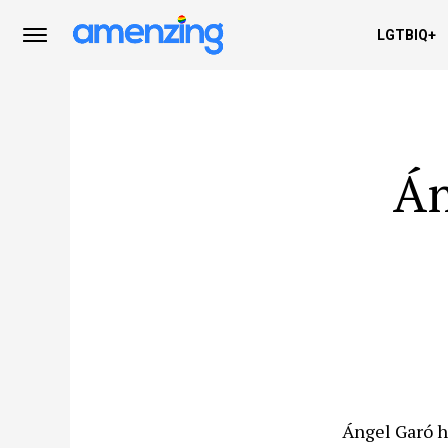
LGTBIQ+
Án
Ángel Garó ha