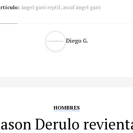
rtículo:
ángel garó reptil
,
asraf ángel garó
Diego G.
HOMBRES
Jason Derulo revient