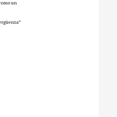
 como un
vergüenza”