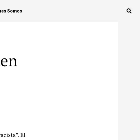
nes Somos
 en
acista”. El