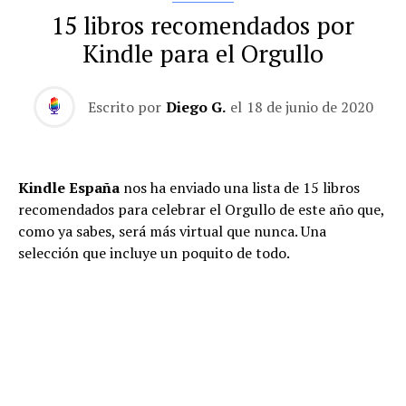
15 libros recomendados por
Kindle para el Orgullo
Escrito por
Diego G.
el
18 de junio de 2020
Kindle España
nos ha enviado una lista de 15 libros
recomendados para celebrar el Orgullo de este año que,
como ya sabes, será más virtual que nunca. Una
selección que incluye un poquito de todo.
Asalto a Oz: Antología de relatos de la nueva narrativa
queer
. Una antología de quince autoras y autores que
representan a una nueva generación integrada en la
realidad LGTBI más actual y que da voz a muchos
relatos ignorados. Destacan voces como la de Aixa de la
Cruz (Premio Euskadi de Literatura 2008 y 2010),