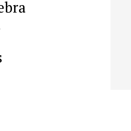
ebra
n
s