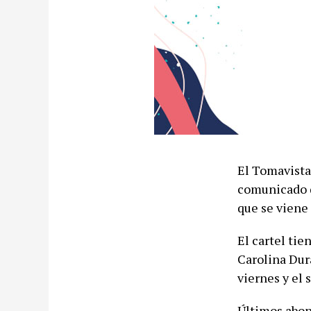
El Tomavistas
comunicado q
que se viene
El cartel ti
Carolina Dura
viernes y el 
Últimos abon