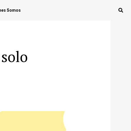
nes Somos
 solo