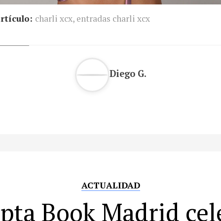
rtículo:
charli xcx
,
entradas charli xcx
Diego G.
ACTUALIDAD
pta Book Madrid cel