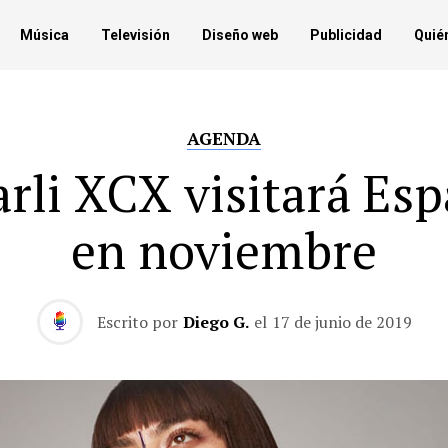
Música
Televisión
Diseño web
Publicidad
Quié
AGENDA
rli XCX visitará Es
en noviembre
Escrito por
Diego G.
el
17 de junio de 2019