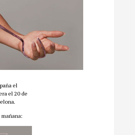
spaña el
era el 20 de
elona.
la mañana: