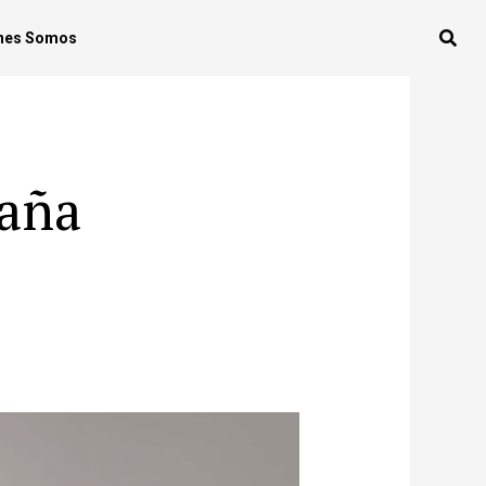
nes Somos
paña