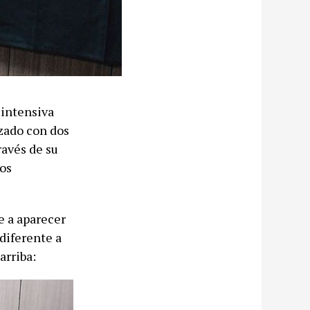
 intensiva
izado con dos
ravés de su
os
e a aparecer
 diferente a
arriba: