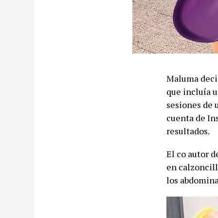
Maluma decid
que incluía 
sesiones de u
cuenta de In
resultados.
El co autor d
en calzoncill
los abdomina