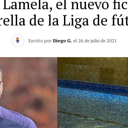
 Lamela, el nuevo fi
rella de la Liga de fú
Escrito por
Diego G.
el
26 de julio de 2021