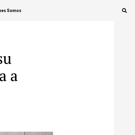
nes Somos
su
a a