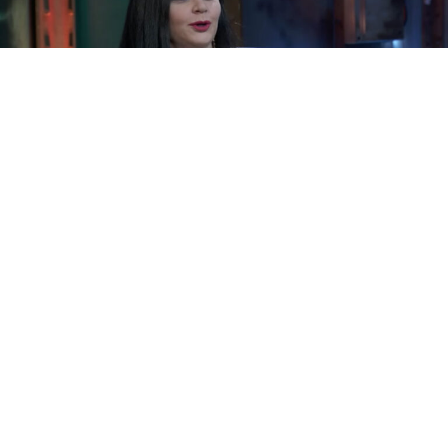
Alaska visitó ayer ‘La Resistencia’ para promocionar su
última obra de teatro ‘La Última Tourné’. Comenzó
hablando de la petición que le hizo a Santa Gema
Galgani cuando tenía 12 años. Le pidió que no le
crecieran más las mamelles y dice que se lo cumplió, por
eso luego tuvo que arreglárselas ella por su cuenta con
un cirujano.