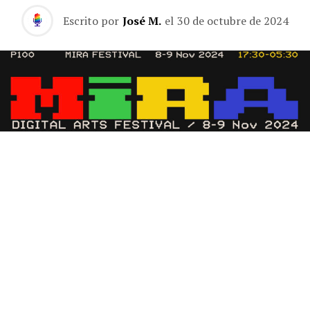
Escrito por
José M.
el
30 de octubre de 2024
El festival de artes digitales MIRA regresa a Barcelona
los días 8 y 9 de noviembre para transformar la Fira
Montjuïc en un espacio de experimentación audiovisual.
Doce horas de programación diaria te esperan con una
explosión de luz, sonido y experiencias inmersivas.