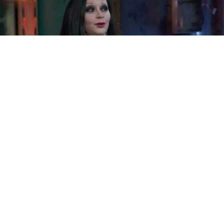
Alaska visitó ayer ‘La Resistencia’ para promocionar su
última obra de teatro ‘La Última Tourné’. Comenzó
hablando de la petición que le hizo a Santa Gema
Galgani cuando tenía 12 años. Le pidió que no le
crecieran más las mamelles y dice que se lo cumplió, por
eso luego tuvo que arreglárselas ella por su cuenta con
un cirujano.