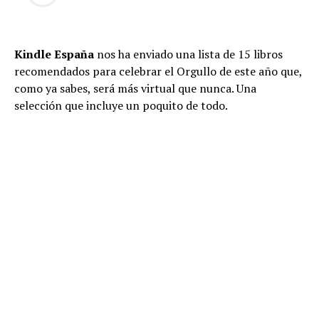
Kindle España
nos ha enviado una lista de 15 libros
recomendados para celebrar el Orgullo de este año que,
como ya sabes, será más virtual que nunca. Una
selección que incluye un poquito de todo.
Asalto a Oz: Antología de relatos de la nueva narrativa
queer
. Una antología de quince autoras y autores que
representan a una nueva generación integrada en la
realidad LGTBI más actual y que da voz a muchos
relatos ignorados. Destacan voces como la de Aixa de la
Cruz (Premio Euskadi de Literatura 2008 y 2010),
Elizabeth Duval, Darío Gael, Ángelo Nestor (Premio de
poesía Hiperión en 2017), y Sara Torres (Premio Gloria
Fuertes de poesía joven).
Un apartamento en Urano: Crónicas del cruce
. Paul B.