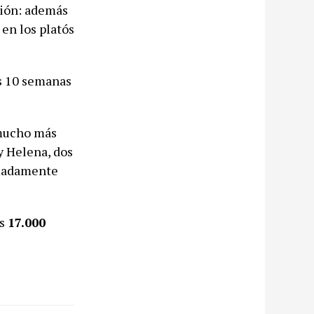
ción: además
 en los platós
s 10 semanas
 mucho más
y Helena, dos
imadamente
os
17.000