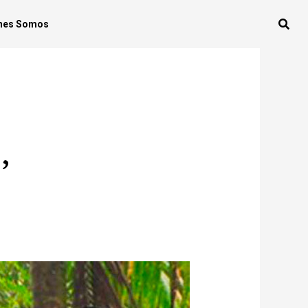
nes Somos
’