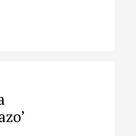
a
azo’