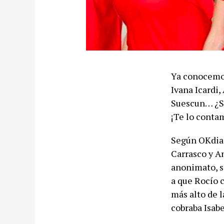
Ya conocemos
Ivana Icardi,
Suescun… ¿Sa
¡Te lo conta
Según OKdiari
Carrasco y A
anonimato, s
a que Rocío 
más alto de 
cobraba Isab