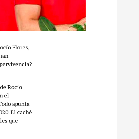
ocío Flores,
tian
upervivencia?
a de Rocío
n el
 Todo apunta
020. El caché
ales que