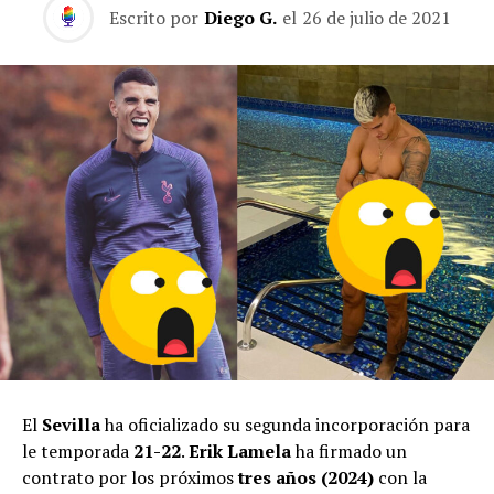
Escrito por
Diego G.
el
26 de julio de 2021
El
Sevilla
ha oficializado su segunda incorporación para
le temporada
21-22
.
Erik Lamela
ha firmado un
contrato por los próximos
tres años (2024)
con la