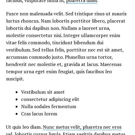
facilisis, vulputate nulla in,
pharetra diam
.
Fusce non malesuada velit. Sed tristique risus ut mauris
luctus rhoncus. Nam lobortis porttitor libero, placerat
lobortis dui dapibus non. Nullam a laoreet urna,
molestie consectetur nisi. Integer ullamcorper enim
vitae felis commodo, tincidunt bibendum dui
vestibulum. Sed tellus felis, porttitor nec est sit amet,
accumsan commodo justo. Phasellus urna tortor,
hendrerit nec molestie et, gravida at lacus. Maecenas
tempor urna eget enim feugiat, quis faucibus leo
suscipit.
Vestibulum sit amet
consectetur adipiscing elit
Nulla sodales fermentum
Cras lacus lorem
Ut quis leo diam.
Nunc metus velit, pharetra nec eros
vel
, lobortis cursus ligula. Etiam sagittis dapibus metus,