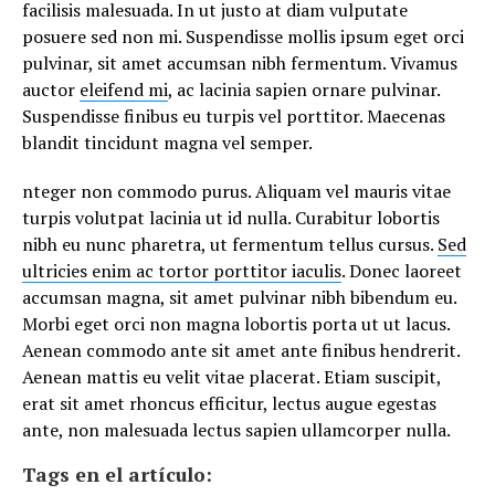
facilisis malesuada. In ut justo at diam vulputate
posuere sed non mi. Suspendisse mollis ipsum eget orci
pulvinar, sit amet accumsan nibh fermentum. Vivamus
auctor
eleifend mi
, ac lacinia sapien ornare pulvinar.
Suspendisse finibus eu turpis vel porttitor. Maecenas
blandit tincidunt magna vel semper.
nteger non commodo purus. Aliquam vel mauris vitae
turpis volutpat lacinia ut id nulla. Curabitur lobortis
nibh eu nunc pharetra, ut fermentum tellus cursus.
Sed
ultricies enim ac tortor porttitor iaculis
. Donec laoreet
accumsan magna, sit amet pulvinar nibh bibendum eu.
Morbi eget orci non magna lobortis porta ut ut lacus.
Aenean commodo ante sit amet ante finibus hendrerit.
Aenean mattis eu velit vitae placerat. Etiam suscipit,
erat sit amet rhoncus efficitur, lectus augue egestas
ante, non malesuada lectus sapien ullamcorper nulla.
Tags en el artículo: