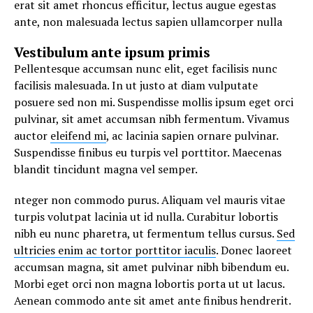
erat sit amet rhoncus efficitur, lectus augue egestas
ante, non malesuada lectus sapien ullamcorper nulla
Vestibulum ante ipsum primis
Pellentesque accumsan nunc elit, eget facilisis nunc
facilisis malesuada. In ut justo at diam vulputate
posuere sed non mi. Suspendisse mollis ipsum eget orci
pulvinar, sit amet accumsan nibh fermentum. Vivamus
auctor
eleifend mi
, ac lacinia sapien ornare pulvinar.
Suspendisse finibus eu turpis vel porttitor. Maecenas
blandit tincidunt magna vel semper.
nteger non commodo purus. Aliquam vel mauris vitae
turpis volutpat lacinia ut id nulla. Curabitur lobortis
nibh eu nunc pharetra, ut fermentum tellus cursus.
Sed
ultricies enim ac tortor porttitor iaculis
. Donec laoreet
accumsan magna, sit amet pulvinar nibh bibendum eu.
Morbi eget orci non magna lobortis porta ut ut lacus.
Aenean commodo ante sit amet ante finibus hendrerit.