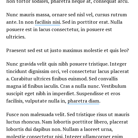
non tortor sodales, pharetra neque at, consequat arcu.
Nunc mauris massa, ornare sed nisl vel, cursus rutrum
ante. In non
facilisis nisi
. Sed in porttitor erat. Nulla
posuere est in lacus consectetur, in posuere est
ultricies.
Praesent sed est ut justo maximus molestie et quis leo?
Nunc gravida velit quis nibh posuere tristique. Integer
tincidunt dignissim orci, vel consectetur lacus placerat
a. Curabitur ultrices finibus euismod. Sed convallis
magna id finibus iaculis. Cras a nulla nunc. Vestibulum
suscipit eget nibh in imperdiet. Suspendisse et eros
facilisis, vulputate nulla in,
pharetra diam
.
Fusce non malesuada velit. Sed tristique risus ut mauris
luctus rhoncus. Nam lobortis porttitor libero, placerat
lobortis dui dapibus non. Nullam a laoreet urna,
molestie consectetur nisi. Integer ullamcorper enim