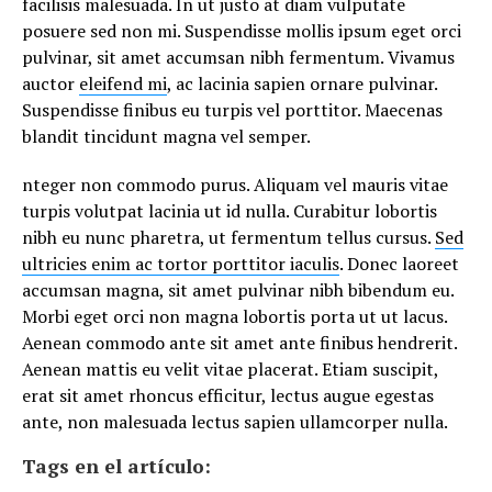
facilisis malesuada. In ut justo at diam vulputate
posuere sed non mi. Suspendisse mollis ipsum eget orci
pulvinar, sit amet accumsan nibh fermentum. Vivamus
auctor
eleifend mi
, ac lacinia sapien ornare pulvinar.
Suspendisse finibus eu turpis vel porttitor. Maecenas
blandit tincidunt magna vel semper.
nteger non commodo purus. Aliquam vel mauris vitae
turpis volutpat lacinia ut id nulla. Curabitur lobortis
nibh eu nunc pharetra, ut fermentum tellus cursus.
Sed
ultricies enim ac tortor porttitor iaculis
. Donec laoreet
accumsan magna, sit amet pulvinar nibh bibendum eu.
Morbi eget orci non magna lobortis porta ut ut lacus.
Aenean commodo ante sit amet ante finibus hendrerit.
Aenean mattis eu velit vitae placerat. Etiam suscipit,
erat sit amet rhoncus efficitur, lectus augue egestas
ante, non malesuada lectus sapien ullamcorper nulla.
Tags en el artículo: