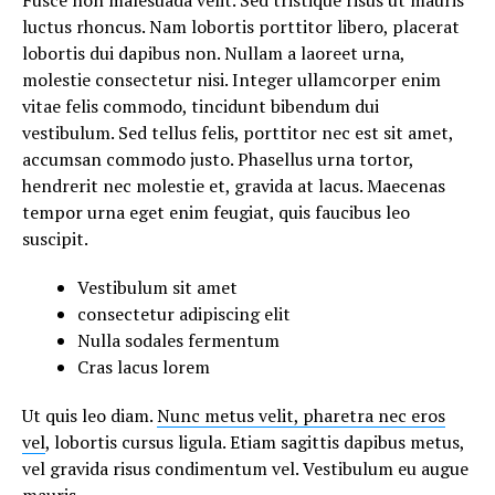
Fusce non malesuada velit. Sed tristique risus ut mauris
luctus rhoncus. Nam lobortis porttitor libero, placerat
lobortis dui dapibus non. Nullam a laoreet urna,
molestie consectetur nisi. Integer ullamcorper enim
vitae felis commodo, tincidunt bibendum dui
vestibulum. Sed tellus felis, porttitor nec est sit amet,
accumsan commodo justo. Phasellus urna tortor,
hendrerit nec molestie et, gravida at lacus. Maecenas
tempor urna eget enim feugiat, quis faucibus leo
suscipit.
Vestibulum sit amet
consectetur adipiscing elit
Nulla sodales fermentum
Cras lacus lorem
Ut quis leo diam.
Nunc metus velit, pharetra nec eros
vel
, lobortis cursus ligula. Etiam sagittis dapibus metus,
vel gravida risus condimentum vel. Vestibulum eu augue