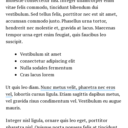
molestie consectetur nisi. Integer ullamcorper enim
vitae felis commodo, tincidunt bibendum dui
vestibulum. Sed tellus felis, porttitor nec est sit amet,
accumsan commodo justo. Phasellus urna tortor,
hendrerit nec molestie et, gravida at lacus. Maecenas
tempor urna eget enim feugiat, quis faucibus leo
suscipit.
Vestibulum sit amet
consectetur adipiscing elit
Nulla sodales fermentum
Cras lacus lorem
Ut quis leo diam.
Nunc metus velit, pharetra nec eros
vel
, lobortis cursus ligula. Etiam sagittis dapibus metus,
vel gravida risus condimentum vel. Vestibulum eu augue
mauris.
Integer nisl ligula, ornare quis leo eget, porttitor
pharetra nisl. Quisque porta posuere felis at tincidunt.