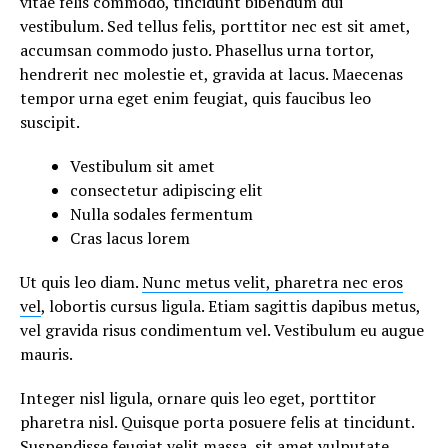
vitae felis commodo, tincidunt bibendum dui
vestibulum. Sed tellus felis, porttitor nec est sit amet,
accumsan commodo justo. Phasellus urna tortor,
hendrerit nec molestie et, gravida at lacus. Maecenas
tempor urna eget enim feugiat, quis faucibus leo
suscipit.
Vestibulum sit amet
consectetur adipiscing elit
Nulla sodales fermentum
Cras lacus lorem
Ut quis leo diam.
Nunc metus velit, pharetra nec eros
vel
, lobortis cursus ligula. Etiam sagittis dapibus metus,
vel gravida risus condimentum vel. Vestibulum eu augue
mauris.
Integer nisl ligula, ornare quis leo eget, porttitor
pharetra nisl. Quisque porta posuere felis at tincidunt.
Suspendisse feugiat velit massa, sit amet vulputate