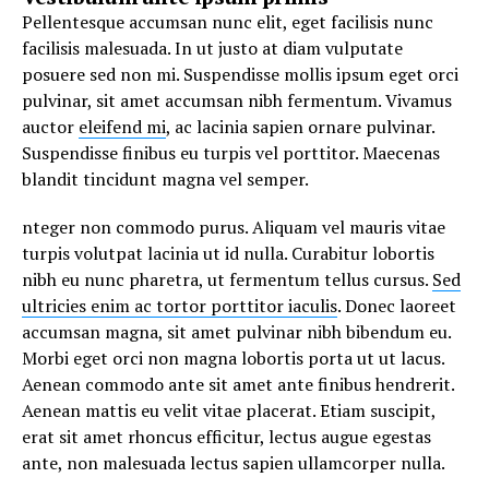
Pellentesque accumsan nunc elit, eget facilisis nunc
facilisis malesuada. In ut justo at diam vulputate
posuere sed non mi. Suspendisse mollis ipsum eget orci
pulvinar, sit amet accumsan nibh fermentum. Vivamus
auctor
eleifend mi
, ac lacinia sapien ornare pulvinar.
Suspendisse finibus eu turpis vel porttitor. Maecenas
blandit tincidunt magna vel semper.
nteger non commodo purus. Aliquam vel mauris vitae
turpis volutpat lacinia ut id nulla. Curabitur lobortis
nibh eu nunc pharetra, ut fermentum tellus cursus.
Sed
ultricies enim ac tortor porttitor iaculis
. Donec laoreet
accumsan magna, sit amet pulvinar nibh bibendum eu.
Morbi eget orci non magna lobortis porta ut ut lacus.
Aenean commodo ante sit amet ante finibus hendrerit.
Aenean mattis eu velit vitae placerat. Etiam suscipit,
erat sit amet rhoncus efficitur, lectus augue egestas
ante, non malesuada lectus sapien ullamcorper nulla.