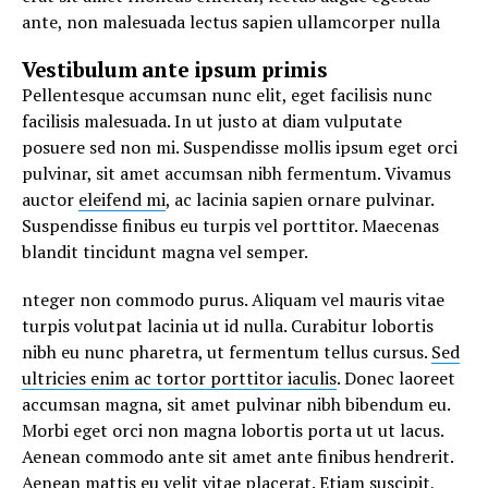
ante, non malesuada lectus sapien ullamcorper nulla
Vestibulum ante ipsum primis
Pellentesque accumsan nunc elit, eget facilisis nunc
facilisis malesuada. In ut justo at diam vulputate
posuere sed non mi. Suspendisse mollis ipsum eget orci
pulvinar, sit amet accumsan nibh fermentum. Vivamus
auctor
eleifend mi
, ac lacinia sapien ornare pulvinar.
Suspendisse finibus eu turpis vel porttitor. Maecenas
blandit tincidunt magna vel semper.
nteger non commodo purus. Aliquam vel mauris vitae
turpis volutpat lacinia ut id nulla. Curabitur lobortis
nibh eu nunc pharetra, ut fermentum tellus cursus.
Sed
ultricies enim ac tortor porttitor iaculis
. Donec laoreet
accumsan magna, sit amet pulvinar nibh bibendum eu.
Morbi eget orci non magna lobortis porta ut ut lacus.
Aenean commodo ante sit amet ante finibus hendrerit.
Aenean mattis eu velit vitae placerat. Etiam suscipit,