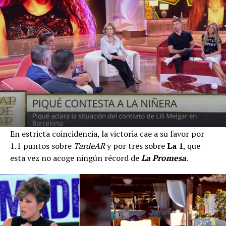
En estricta coincidencia, la victoria cae a su favor por
1.1 puntos sobre
TardeAR
y por tres sobre
La 1
, que
esta vez no acoge ningún récord de
La Promesa
.