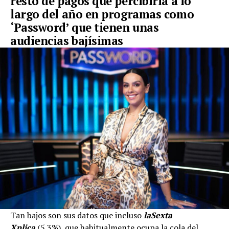
resto de pagos que percibiría a lo
largo del año en programas como
‘Password’ que tienen unas
audiencias bajísimas
Tan bajos son sus datos que incluso
laSexta
Xplica
(5.3%), que habitualmente ocupa la cola del