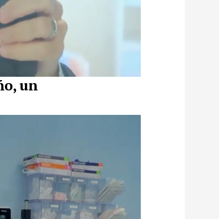
ño
, un