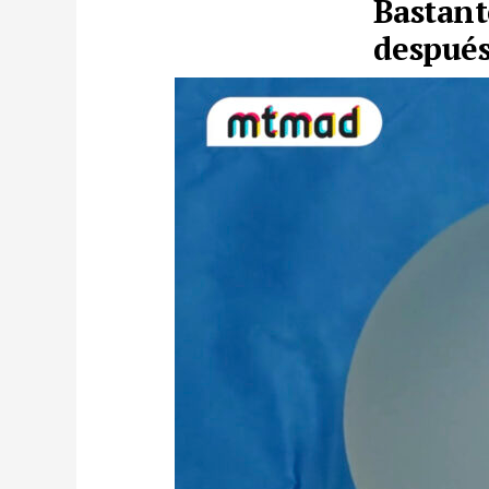
Bastant
después