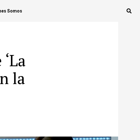
nes Somos
 ‘La
n la