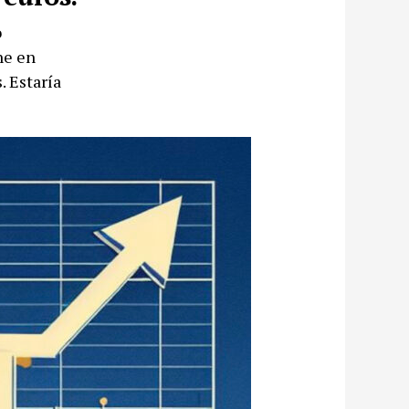
o
ne en
. Estaría