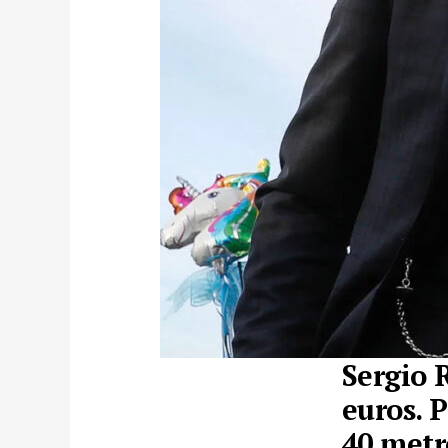
Sergio 
euros. 
40 metr