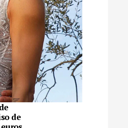
 de
iso de
 euros.