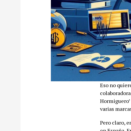
Eso no quiere
colaboradoras
Hormiguero’ 
varias marca
Pero claro, 
en España, Fr