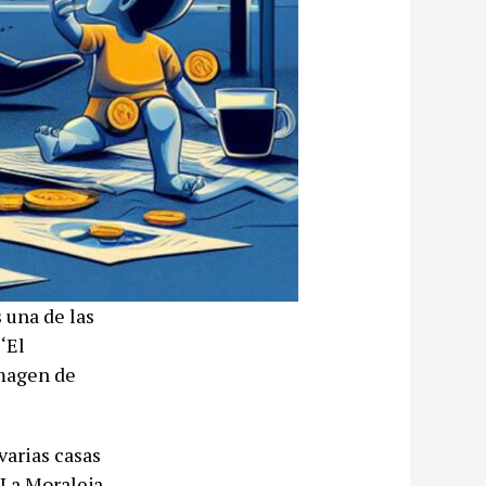
 una de las
‘El
imagen de
varias casas
 La Moraleja,