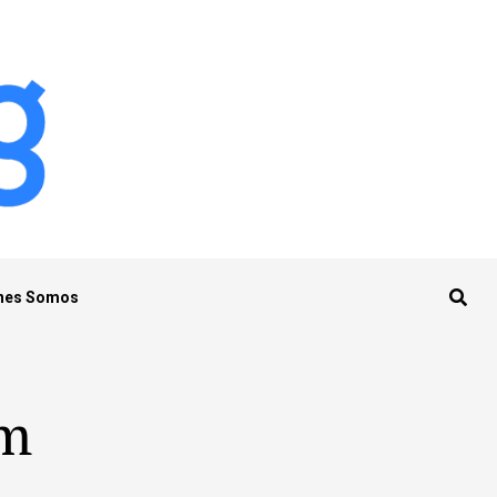
nes Somos
am