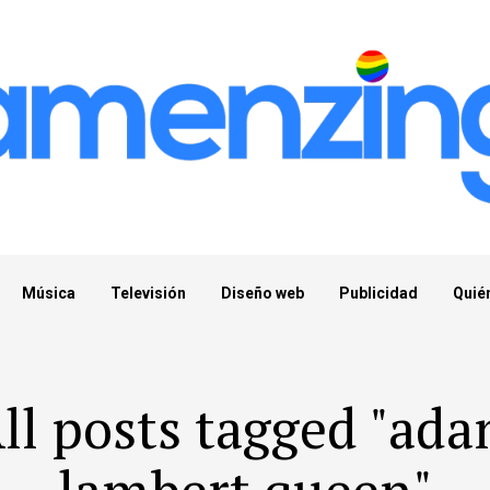
Música
Televisión
Diseño web
Publicidad
Quié
ll posts tagged "ad
lambert queen"