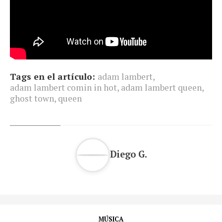
Tags en el artículo:
adam lambert
,
adam lambert comin in hot
,
adam lambert queen
,
ghost town
,
queen
Diego G.
MÚSICA