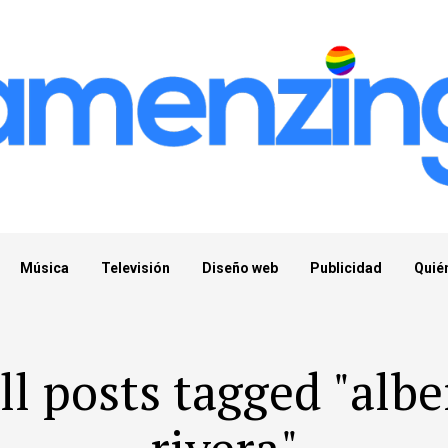
Música
Televisión
Diseño web
Publicidad
Quié
ll posts tagged "albe
rivera"