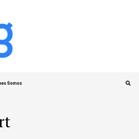
nes Somos
rt