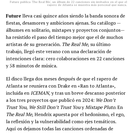
Future publica 'The Real Me', un álbum de 22 canciones sin invitados en el que el
rapero de Atlanta se muestra más personal que nunca.
Future
lleva casi quince años siendo la banda sonora de
fiestas, desamores y ambiciones ajenas. Su catálogo —
álbumes en solitario, mixtapes y proyectos conjuntos—
ha resistido el paso del tiempo mejor que el de muchos
artistas de su generación.
The Real Me
, su último
trabajo, llegó este verano con una declaración de
intenciones clara: cero colaboraciones en 22 canciones
y 58 minutos de música.
El disco llega dos meses después de que el rapero de
Atlanta se reuniera con Drake en «Ran to Atlanta»,
incluida en
ICEMAN
, y tras un breve descanso posterior
a los tres proyectos que publicó en 2024:
We Don’t
Trust You
,
We Still Don’t Trust You
y
Mixtape Pluto
. En
The Real Me
, Hendrix apuesta por el hedonismo, el ego,
la reflexión y la vulnerabilidad como ejes temáticos.
Aquí os dejamos todas las canciones ordenadas de