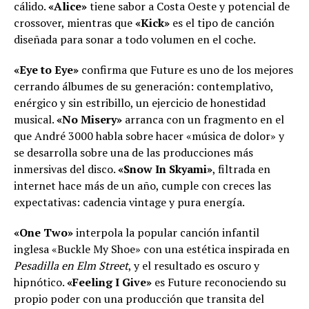
cálido.
«Alice»
tiene sabor a Costa Oeste y potencial de
crossover, mientras que
«Kick»
es el tipo de canción
diseñada para sonar a todo volumen en el coche.
«Eye to Eye»
confirma que Future es uno de los mejores
cerrando álbumes de su generación: contemplativo,
enérgico y sin estribillo, un ejercicio de honestidad
musical.
«No Misery»
arranca con un fragmento en el
que André 3000 habla sobre hacer «música de dolor» y
se desarrolla sobre una de las producciones más
inmersivas del disco.
«Snow In Skyami»
, filtrada en
internet hace más de un año, cumple con creces las
expectativas: cadencia vintage y pura energía.
«One Two»
interpola la popular canción infantil
inglesa «Buckle My Shoe» con una estética inspirada en
Pesadilla en Elm Street
, y el resultado es oscuro y
hipnótico.
«Feeling I Give»
es Future reconociendo su
propio poder con una producción que transita del