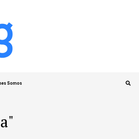
nes Somos
a"