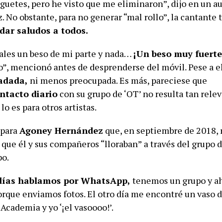
guetes, pero he visto que me eliminaron”, dijo en un a
. No obstante, para no generar “mal rollo”, la cantante
ar saludos a todos.
ales un beso de mi parte y nada…
¡Un beso muy fuerte
”, mencionó antes de desprenderse del móvil. Pese a e
adada,
ni menos preocupada. Es más, pareciese que
ntacto diario
con su grupo de ‘OT’ no resulta tan rele
lo es para otros artistas.
 para
Agoney Hernández
que, en septiembre de 2018, 
 que él y sus compañeros “lloraban” a través del grupo
po.
 días hablamos por WhatsApp,
tenemos un grupo y ah
orque enviamos fotos. El otro día me encontré un vaso d
 Academia y yo ‘¡el vasoooo!’.