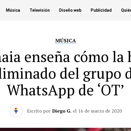
Música
Televisión
Diseño web
Publicidad
Quié
MÚSICA
aia enseña cómo la 
liminado del grupo 
WhatsApp de ‘OT’
Escrito por
Diego G.
el
16 de marzo de 2020