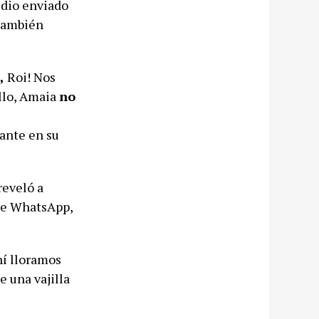
udio enviado
 también
,
Roi! Nos
llo, Amaia
no
vante en su
reveló a
 de WhatsApp,
í lloramos
e una vajilla