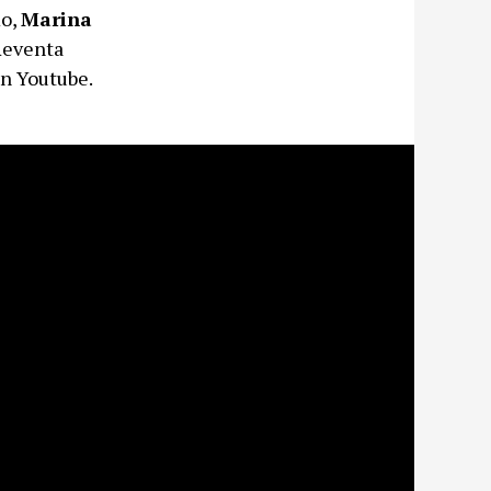
mo,
Marina
Reventa
en Youtube.