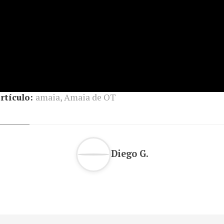
rtículo:
amaia
,
Amaia de OT
Diego G.