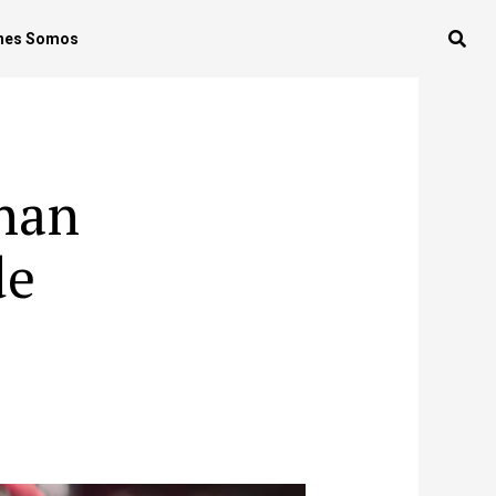
nes Somos
han
de