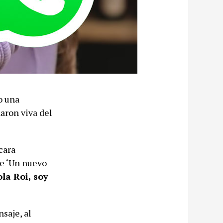
o una
aron viva del
cara
de ‘Un nuevo
la Roi, soy
saje, al