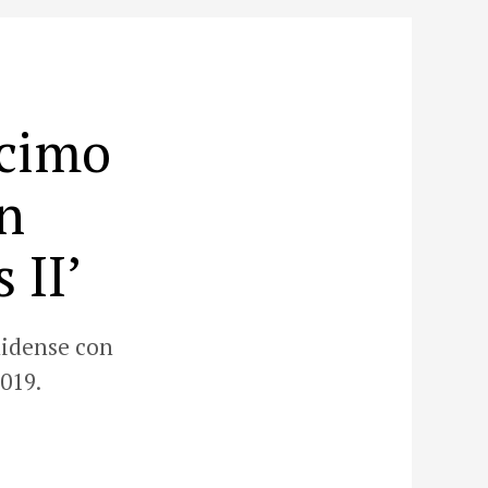
écimo
n
 II’
nidense con
019.