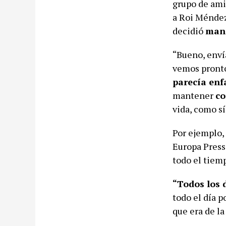
grupo de ami
a Roi Méndez
decidió
mand
“Bueno, enví
vemos pronto
parecía enf
mantener
co
vida, como sí 
Por ejemplo,
Europa Press
todo el tiem
“Todos los
todo el día p
que era de la