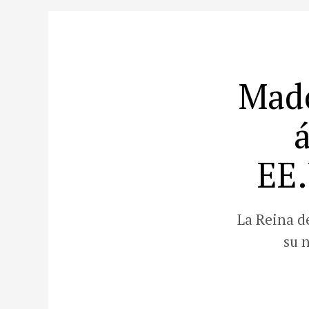
Mado
EE.
La Reina d
su 