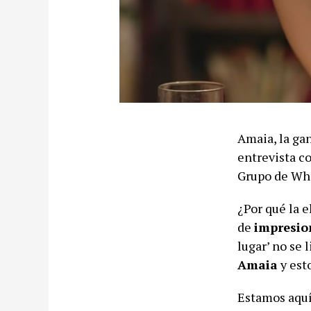
Amaia, la gan
entrevista c
Grupo de Wha
¿Por qué la e
de
impresi
lugar’ no se 
Amaia
y est
Estamos aquí 