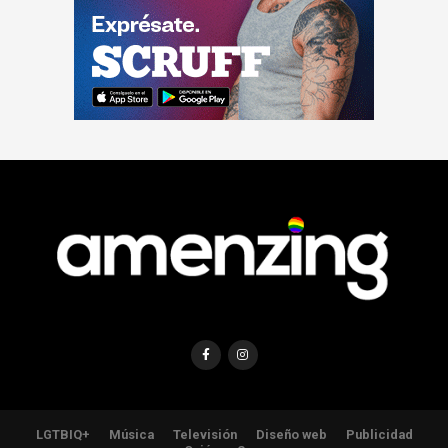
LGTBIQ+
Música
Televisión
Diseño web
Publicidad