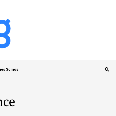
nes Somos
nce