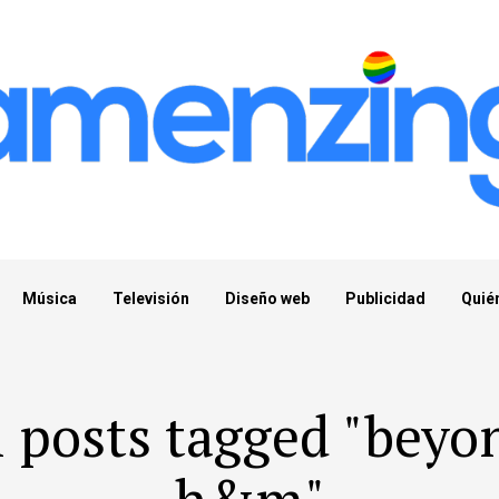
Música
Televisión
Diseño web
Publicidad
Quié
l posts tagged "beyo
h&m"