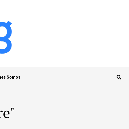
nes Somos
re"