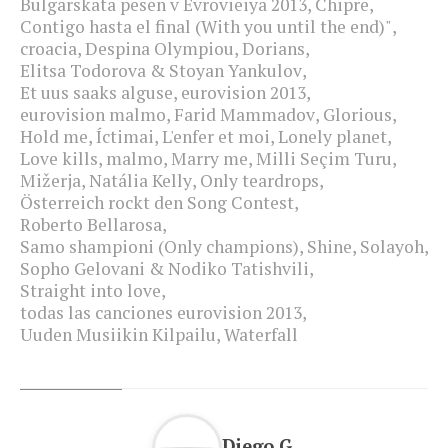
Bulgarskata pesen v Evrovieiya 2013
,
Chipre
,
Contigo hasta el final (With you until the end)"
,
croacia
,
Despina Olympiou
,
Dorians
,
Elitsa Todorova & Stoyan Yankulov
,
Et uus saaks alguse
,
eurovision 2013
,
eurovision malmo
,
Farid Mammadov
,
Glorious
,
Hold me
,
Íctimai
,
L'enfer et moi
,
Lonely planet
,
Love kills
,
malmo
,
Marry me
,
Milli Seçim Turu
,
Mižerja
,
Natália Kelly
,
Only teardrops
,
Österreich rockt den Song Contest
,
Roberto Bellarosa
,
Samo shampioni (Only champions)
,
Shine
,
Solayoh
,
Sopho Gelovani & Nodiko Tatishvili
,
Straight into love
,
todas las canciones eurovision 2013
,
Uuden Musiikin Kilpailu
,
Waterfall
Diego G.