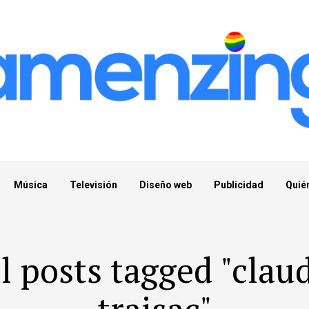
Música
Televisión
Diseño web
Publicidad
Quié
l posts tagged "clau
traisac"