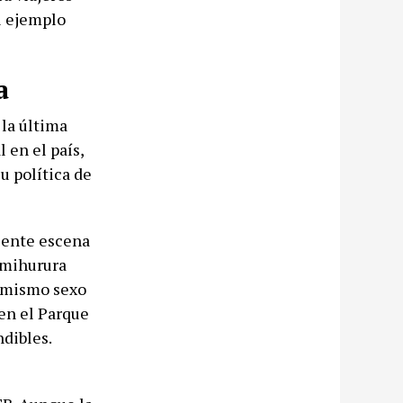
el ejemplo
a
la última
 en el país,
u política de
ciente escena
imihurura
l mismo sexo
 en el Parque
ndibles.