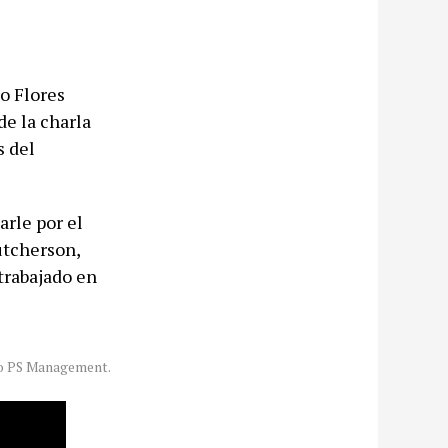
o Flores
de la charla
s del
arle por el
utcherson,
trabajado en
do PS Management.