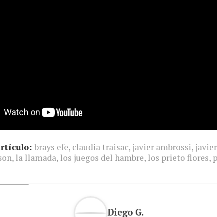
rtículo:
brays efe
,
claudia traisac
,
javier ambrossi
,
javie
son
,
la llamada
,
los juegos del hambre
,
los prieto flores
,
p
Diego G.