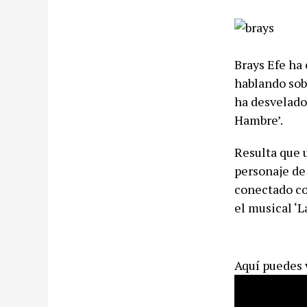
Brays Efe ha
hablando sobr
ha desvelado 
Hambre’.
Resulta que u
personaje de 
conectado co
el musical ‘L
Aquí puedes v