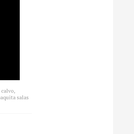
r calvo
,
aquita salas