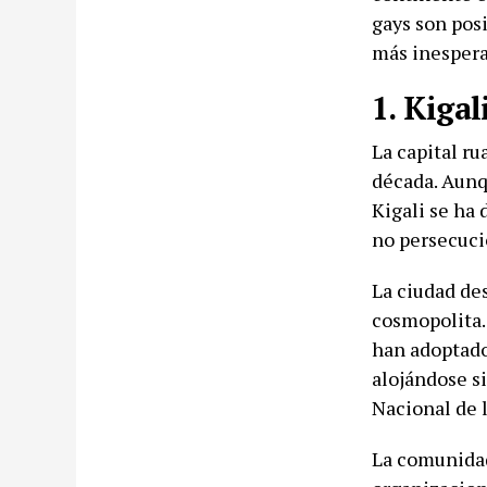
gays son posi
más inespera
1. Kigal
La capital r
década. Aunq
Kigali se ha 
no persecuci
La ciudad de
cosmopolita.
han adoptado 
alojándose s
Nacional de 
La comunidad