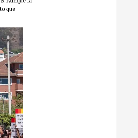
TB. Aunque la
eto que