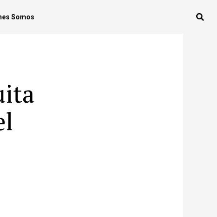
nes Somos
uita
el